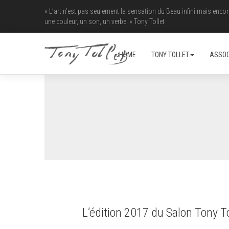
« L’art n’est pas seulement la sensation du Beau infini mais enco
une couleur, un son, un verbe. » Tony Tollet
HOME
TONY TOLLET
ASSOC
L’édition 2017 du Salon Tony T