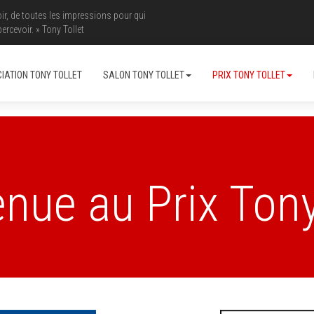
oir, de toutes les impressions pour qui
ercevoir. » Tony Tollet
IATION TONY TOLLET
SALON TONY TOLLET
PRIX TONY TOLLET
nue au Prix Tony