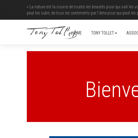
« La nature est la source de toutes les beautés pour qui sait les v
peut les subir, de tous les sentiments par l’âme pour qui peut les p
HOME
TONY TOLLET
ASSOC
Bienve