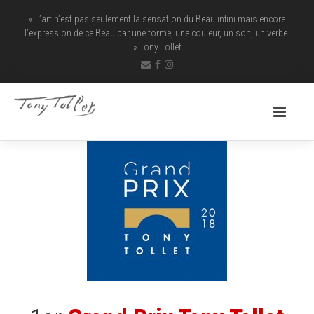
« L’art n’est pas seulement la sensation du Beau infini mais encore
l’expression de ce Beau par une forme, une couleur, un son, un verbe.
» Tony Tollet