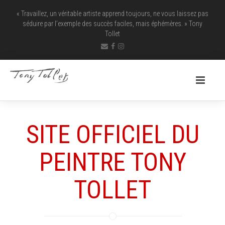
« Travaillez, un véritable artiste apprend toujours, ne vous laissez pas
séduire par l’exemple des succès faciles, mais éphémères. » Tony
Tollet
SITE OFFICIEL DU
PEINTRE TONY
TOLLET