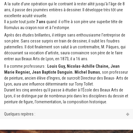
A la suite d’une opération qui le contraint à rester alité jusqu’à l’âge de 8
ans, il passe des journées entières à dessiner. Il développe très tôt une
excellente acuité visuelle.
Il a juste tout juste
7 ans
quand il offre à son père une superbe tête de
Romulus au crayon noir et à l’estompe.
Après des études brillantes, il intègre sans enthousiasme l’entreprise de
son père. Sans cesse surpris en train de dessiner, il subit les foudres
paternelles. Il doit finalement son salut à un contremaître, M. Pâques, qui
découvrant sa vocation d’artiste, saura convaincre son père de le faire
entrer aux Beaux Arts de Lyon, en 1873, il a 16 ans.
Il a comme professeurs :
Louis Guy, Nicolas-Achille Chaine, Jean
Marie Regnier, Jean Baptiste Danguin. Michel Dumas
, son professeur
de peinture, ancien élève d’Ingres, de surcroît Directeur des Beaux- Arts de
Lyon, aura une influence déterminante sur Tony Tollet.
Durant les cinq années qu’il passe à étudier à l’École des Beaux Arts de
Lyon, il se distingue par de nombreux prix dans les disciplines du dessin et
peinture de figure, l’ornementation, la composition historique.
Quelques repères :