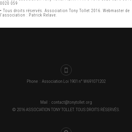
0020 059
•
Tous droits réservés. Association Tony Tollet 2016. Webmaster de
l’association : Patrick Relave.
Phone
:
Association Loi 1901 n° W691071202
Mail
:
contact@tonytollet.org
© 2016 ASSOCIATION TONY TOLLET. TOUS DROITS RÉSERVÉS.