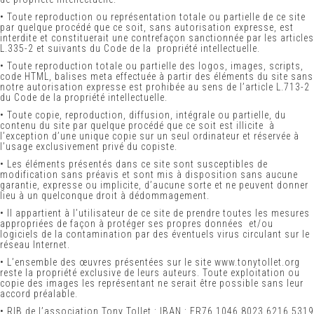
•
Toute reproduction ou représentation totale ou partielle de ce site
par quelque procédé que ce soit, sans autorisation expresse, est
interdite et constituerait une contrefaçon sanctionnée par les articles
L.335-2 et suivants du Code de la propriété intellectuelle.
•
Toute reproduction totale ou partielle des logos, images, scripts,
code HTML, balises meta effectuée à partir des éléments du site sans
notre autorisation expresse est prohibée au sens de l’article L.713-2
du Code de la propriété intellectuelle.
•
Toute copie, reproduction, diffusion, intégrale ou partielle, du
contenu du site par quelque procédé que ce soit est illicite à
l’exception d’une unique copie sur un seul ordinateur et réservée à
l’usage exclusivement privé du copiste.
•
Les éléments présentés dans ce site sont susceptibles de
modification sans préavis et sont mis à disposition sans aucune
garantie, expresse ou implicite, d’aucune sorte et ne peuvent donner
lieu à un quelconque droit à dédommagement.
•
Il appartient à l’utilisateur de ce site de prendre toutes les mesures
appropriées de façon à protéger ses propres données et/ou
logiciels de la contamination par des éventuels virus circulant sur le
réseau Internet.
• L’ensemble des œuvres présentées sur le site www.tonytollet.org
reste la propriété exclusive de leurs auteurs. Toute exploitation ou
copie des images les représentant ne serait être possible sans leur
accord préalable.
• RIB de l’association Tony Tollet : IBAN : FR76 1046 8023 6216 5319