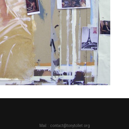
Mail
:
contact@tonytollet.org