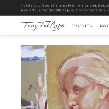
« C’est alors qu’apparaît la nécessité du métier sans lequel aucun
n’existant qu’autant que l’artiste a pu la rendre ­compréhensible. »
HOME
TONY TOLLET
ASSOC