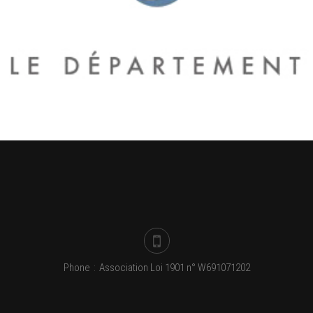
Phone
:
Association Loi 1901 n° W691071202