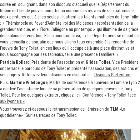
soirée en soulignant, dans son discours d’accueil que le Département du
Rhône est fier de pouvoir compter au nombre des œuvres de son patrimoine,
deux peintures qui, à elles seules, illustrent les talents multiples de Tony Tollet
: «
Thémistocle au
foyer d’Admète, roi des Molosses
» représentation de la
grandeur antique, et «
Flore, L’allégorie au printemps
» qui illumine de sa grâce
des salons de réception. Elle a poursuivi ainsi, : « Le Département se réjouit de
vous accueillir ce soir, afin que nous allions tous ensemble à la rencontre de
l’œuvre de Tony Tollet, en ces lieux où il occupe déjà une place distinctive et
nous accompagne par ses tableaux, telle une présence familière. »
Patricia Bollard
, Présidente de l’association et
Gildas Tollet
, Vice Président
ont retracé le parcours de Tony Tollet et présenté l’association, ses actions et
ses projets. Retrouvez leurs discours en cliquant ici :
Discours Prefecture
Puis,
Martine Villelongue
, Maître de conférences à l’université Lumière Lyon 2
a captivé l’assistance lors de sa présentation de quelques œuvres de Tony
Tollet. Pour lire quelques extraits , cliquez
ici :
Conférence « Tony Tollet face
aux lyonnais »
Vous trouverez ci-dessous la retransmission de l’émission de
TLM
«La
quotidienne» : Sur les traces de Tony Tollet.