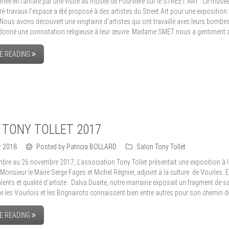
nnée en fanfare par une visite au musée de Fourvière sur le STREET ART . Le musée
ré-travaux l’espace a été proposé à des artistes du Street Art pour une expositio
Nous avons découvert une vingtaine d’artistes qui ont travaillé avec leurs bombes 
donné une connotation religieuse à leur œuvre. Madame SMET nous a gentiment
E READING
 TONY TOLLET 2017
er 2018
Posted by Patricia BOLLARD
Salon Tony Tollet
bre au 26 novembre 2017, L’association Tony Tollet présentait une exposition à 
r Monsieur le Maire Serge Fages et Michel Régnier, adjoint à la culture de Vourles.
alents et qualité d’artiste . Dalva Duarte, notre marraine exposait un fragment de
les Vourlois et les Brignairots connaissent bien entre autres pour son chemin de cr
E READING