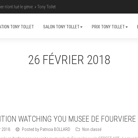
er n’ont tué le génie. » Tony Tollet
ATION TONY TOLLET
SALON TONY TOLLET
PRIX TONY TOLLET
26 FÉVRIER 2018
ITION WATCHING YOU MUSEE DE FOURVIERE 
er 2018
Posted by Patricia BOLLARD
Non classé