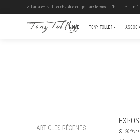
« J’ai la conviction absolue que jamais le savoir, l’habileté , le méti
HOME
TONY TOLLET
ASSOCI
EXPOS
ARTICLES RÉCENTS
26 févri