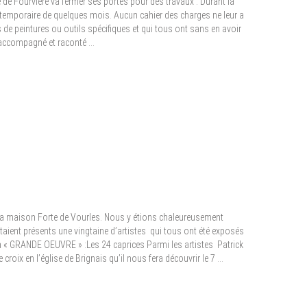
 de Fourvière va fermer ses portes pour des travaux . Durant la
n temporaire de quelques mois. Aucun cahier des charges ne leur a
de peintures ou outils spécifiques et qui tous ont sans en avoir
 accompagné et raconté …
la maison Forte de Vourles. Nous y étions chaleureusement
 Etaient présents une vingtaine d’artistes qui tous ont été exposés
 sa « GRANDE OEUVRE » :Les 24 caprices Parmi les artistes Patrick
oix en l’église de Brignais qu’il nous fera découvrir le 7 …