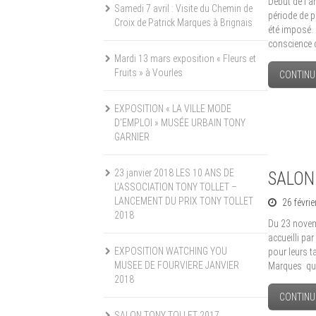
Début de l’a
Samedi 7 avril : Visite du Chemin de
période de p
Croix de Patrick Marques à Brignais
été imposé. 
conscience 
Mardi 13 mars exposition « Fleurs et
Fruits » à Vourles
CONTINU
EXPOSITION « LA VILLE MODE
D’EMPLOI » MUSÉE URBAIN TONY
GARNIER
23 janvier 2018 LES 10 ANS DE
SALON
L’ASSOCIATION TONY TOLLET –
LANCEMENT DU PRIX TONY TOLLET
26 févri
2018
Du 23 novem
accueilli pa
EXPOSITION WATCHING YOU
pour leurs t
MUSEE DE FOURVIERE JANVIER
Marques que 
2018
CONTINU
SALON TONY TOLLET 2017