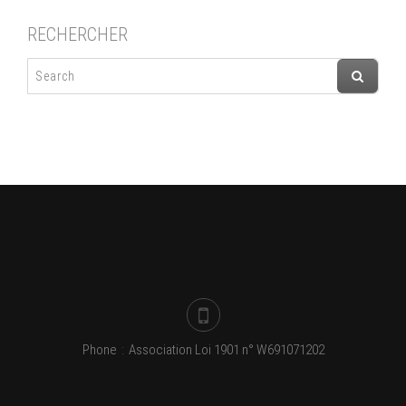
RECHERCHER
Phone
:
Association Loi 1901 n° W691071202